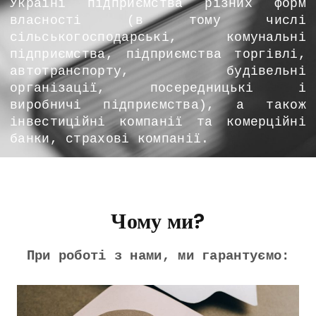
Україні підприємства різних форм
власності (в тому числі
сільськогосподарські, комунальні
підприємства, підприємства торгівлі,
автотранспорту, будівельні
організації, посередницькі і
виробничі підприємства), а також
інвестиційні компанії та комерційні
банки, страхові компанії.
Чому ми?
При роботі з нами, ми гарантуємо: