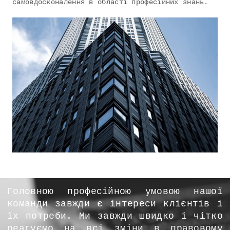
самовдосконалення в області професійних знань.
Головною професійною умовою нашої
команди завжди є інтереси клієнтів і
їх потреби. Ми завжди швидко і чітко
реагуємо на всі зміни в правовому