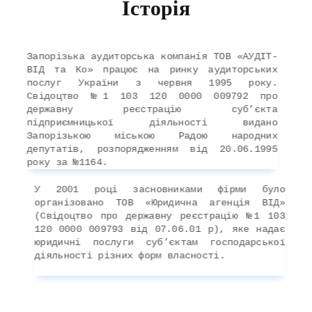
Історія
Запорізька аудиторська компанія ТОВ «АУДІТ-
ВІД та Ко» працює на ринку аудиторських
послуг України з червня 1995 року.
Свідоцтво №1 103 120 0000 009792 про
державну реєстрацію суб’єкта
підприємницької діяльності видано
Запорізькою міською Радою народних
депутатів, розпорядженням від 20.06.1995
року за №1164.
У 2001 році засновниками фірми було
організовано ТОВ «Юридична агенція ВІД»
(Свідоцтво про державну реєстрацію №1 103
120 0000 009793 від 07.06.01 р), яке надає
юридичні послуги суб’єктам господарської
діяльності різних форм власності.
Компанія здійснює свою діяльність на
підставі Свідоцтва про включення до Реєстру