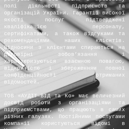
полі діяльності підприємств та
організацій України. Гарантії високої
якості послуг підтверджені
кваліфікацією персоналу,
сертифікатами, а також відгуками та
рекомендаціями наших клієнтів.
Відносини з клієнтами спираються на
договірні зобов’язання і
характеризуються взаємною повагою,
відкритістю і збереженням повної
конфіденційності отриманих
відомостей.
ТОВ «АУДІТ-ВІД та Ко» має величезний
досвід роботи з організаціями та
підприємствами, що працюють в самих
різних галузях. Постійними послугами
компанії користуються відомі в