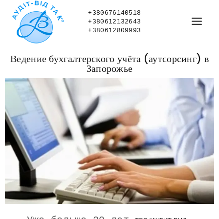
+380676140518
+380612132643
+380612809993
Ведение бухгалтерского учёта (аутсорсинг) в
Запорожье