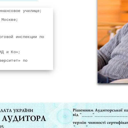
инансовое училище;
 Москве;
оговой инспекции по
ИД и Ко»;
верситет» по