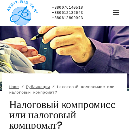
Skip
to
+380676140518
+380612132643
content
+380612809993
Home
/
Публикации
/
Налоговый компромисс или
налоговый компромат?
Налоговый компромисс
или налоговый
компромат?