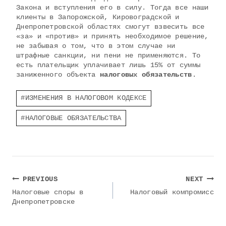
Закона и вступления его в силу. Тогда все наши
клиенты в Запорожской, Кировоградской и
Днепропетровской областях смогут взвесить все
«за» и «против» и принять необходимое решение,
не забывая о том, что в этом случае ни
штрафные санкции, ни пени не применяются. То
есть плательщик уплачивает лишь 15% от суммы
заниженного объекта
налоговых обязательств
.
Post
#
ИЗМЕНЕНИЯ В НАЛОГОВОМ КОДЕКСЕ
Tags:
#
НАЛОГОВЫЕ ОБЯЗАТЕЛЬСТВА
Навигация
PREVIOUS
NEXT
по
Налоговые споры в
Налоговый компромисс
Днепропетровске
записям