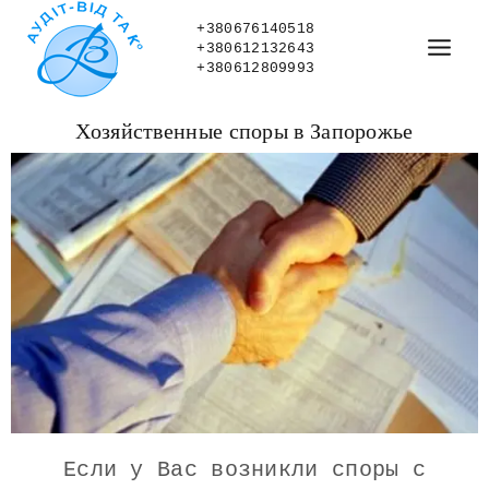
+380676140518
+380612132643
+380612809993
Хозяйственные споры в Запорожье
Если у Вас возникли споры с