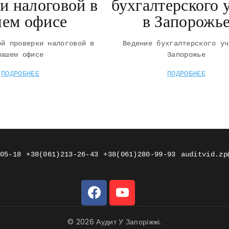
и налоговой в
бухгалтерского 
ем офисе
в Запорожь
ой проверки налоговой в
Ведение бухгалтерского уч
нашем офисе
Запорожье
ПОДРОБНЕЕ
ПОДРОБНЕЕ
05-18
+38(061)213-26-43
+38(061)280-99-93
auditvid.zp
© 2026 Аудит У Запоріжжі.