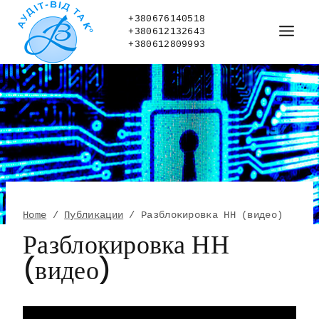
Skip
to
+380676140518
+380612132643
content
+380612809993
Home
/
Публикации
/
Разблокировка НН (видео)
Разблокировка НН
(видео)