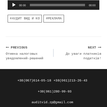
А
00:00
00:00
у
д
Post
и
#
АУДИТ ВИД И КО
#
РЕКЛАМА
Tags:
о
п
л
е
е
р
Навигация
PREVIOUS
NEXT
по
Отмена налоговых
До уваги платників
уведомлений-решений
податків!
записям
+38(067)614-05-18
+38(061)213-26-43
+38(061)280-99-93
auditvid.zp@gmail.com