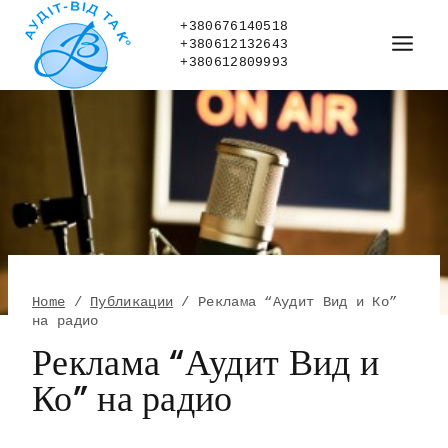
Skip
to
+380676140518
+380612132643
content
+380612809993
Home
/
Публикации
/
Реклама “Аудит Вид и Ко”
на радио
Реклама “Аудит Вид и
Ко” на радио