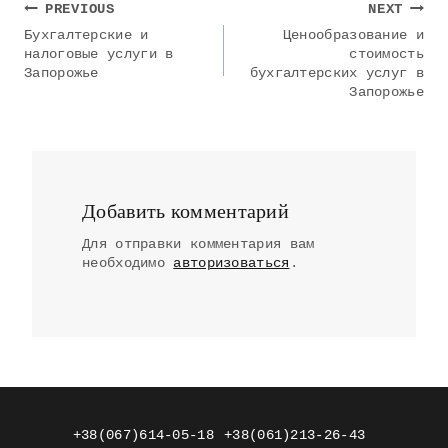
Навигация
PREVIOUS
NEXT
по
Бухгалтерские и
Ценообразование и
налоговые услуги в
стоимость
записям
Запорожье
бухгалтерских услуг в
Запорожье
Добавить комментарий
Для отправки комментария вам
необходимо
авторизоваться
.
+38(067)614-05-18
+38(061)213-26-43