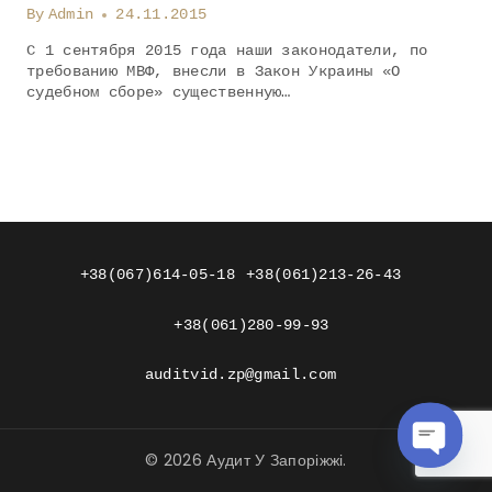
By
Admin
24.11.2015
С 1 сентября 2015 года наши законодатели, по
требованию МВФ, внесли в Закон Украины «О
судебном сборе» существенную…
+38(067)614-05-18
+38(061)213-26-43
+38(061)280-99-93
auditvid.zp@gmail.com
© 2026 Аудит У Запоріжжі.
OPEN