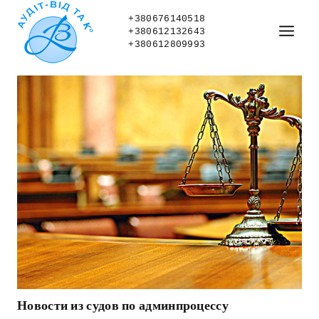
Skip
to
+380676140518
+380612132643
content
+380612809993
Новости из судов по админпроцессу