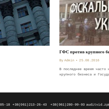
ГФС против крупного б
By
Admin
25.08.2016
В последнее время часто 
крупного бизнеса и Госуд
05-18
+38(061)213-26-43
+38(061)280-99-93
auditvid.zp