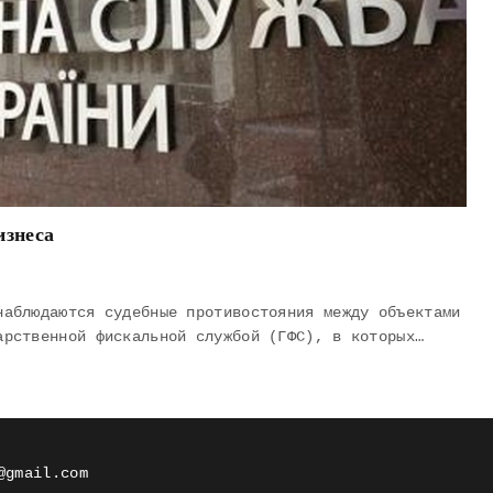
изнеса
наблюдаются судебные противостояния между объектами
арственной фискальной службой (ГФС), в которых…
@gmail.com