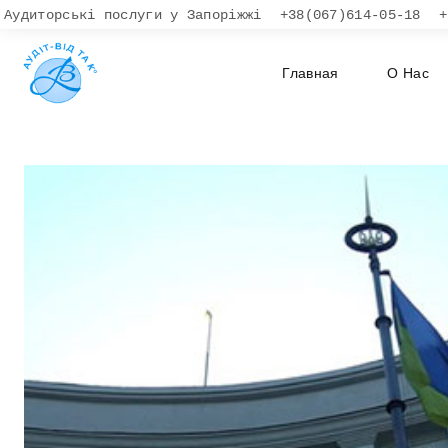
Skip
Аудиторські послуги у Запоріжжі
+38(067)614-05-18
+
to
content
Главная
О Нас