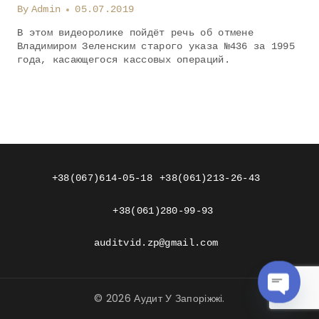
By
Admin
05.07.2019
В этом видеоролике пойдёт речь об отмене
Владимиром Зеленским старого указа №436 за 1995
года, касающегося кассовых операций.
+38(067)614-05-18
+38(061)213-26-43
+38(061)280-99-93
auditvid.zp@gmail.com
© 2026 Аудит У Запоріжжі.
OPEN