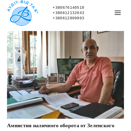
Skip
to
+380676140518
+380612132643
content
+380612809993
Амнистия наличного оборота от Зеленского