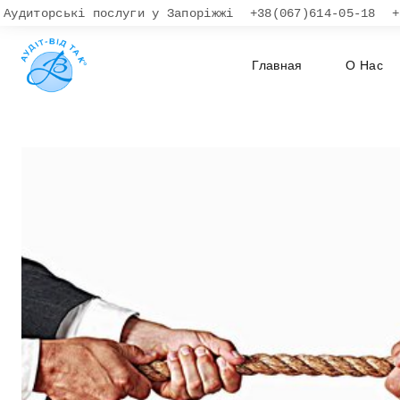
Skip
Аудиторські послуги у Запоріжжі
+38(067)614-05-18
+
to
content
Главная
О Нас