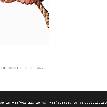
ные споры с налоговыми
05-18
+38(061)213-26-43
+38(061)280-99-93
auditvid.zp