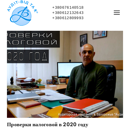
Skip
to
+380676140518
+380612132643
content
+380612809993
Проверки налоговой в 2020 году