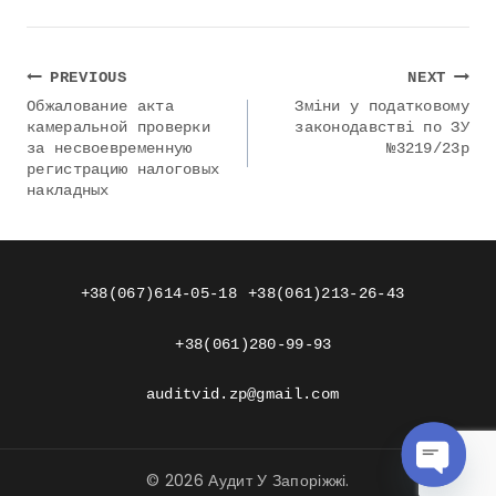
Навигация
PREVIOUS
NEXT
по
Обжалование акта
Зміни у податковому
камеральной проверки
законодавстві по ЗУ
записям
за несвоевременную
№3219/23р
регистрацию налоговых
накладных
+38(067)614-05-18
+38(061)213-26-43
+38(061)280-99-93
auditvid.zp@gmail.com
© 2026 Аудит У Запоріжжі.