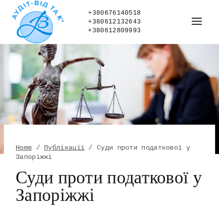
Skip
to
+380676140518
+380612132643
content
+380612809993
Home
/
Публікації
/
Суди проти податкової у
Запоріжжі
Суди проти податкової у
Запоріжжі